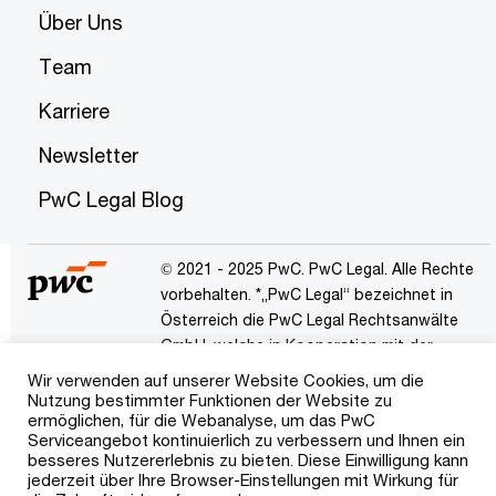
Über Uns
Team
Karriere
Newsletter
PwC Legal Blog
© 2021 - 2025 PwC. PwC Legal. Alle Rechte
vorbehalten. *„PwC Legal“ bezeichnet in
Österreich die PwC Legal Rechtsanwälte
GmbH, welche in Kooperation mit der
PricewaterhouseCoopers Legal AG
Wir verwenden auf unserer Website Cookies, um die
Rechtsanwaltsgesellschaft mit Sitz in
Nutzung bestimmter Funktionen der Website zu
ermöglichen, für die Webanalyse, um das PwC
Frankfurt am Main steht. „PwC“ bezeichnet
Serviceangebot kontinuierlich zu verbessern und Ihnen ein
das PwC-Netzwerk und/oder eines oder
besseres Nutzererlebnis zu bieten. Diese Einwilligung kann
mehrere seiner Mitgliedsfirmen. Jedes
jederzeit über Ihre Browser-Einstellungen mit Wirkung für