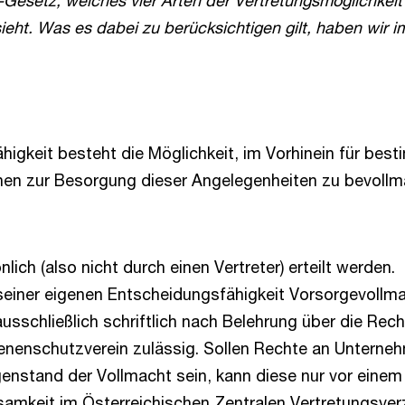
esetz, welches vier Arten der Vertretungsmöglichkeit f
sieht. Was es dabei zu berücksichtigen gilt, haben wir i
ähigkeit besteht die Möglichkeit, im Vorhinein für b
nen zur Besorgung dieser Angelegenheiten zu bevollm
ch (also nicht durch einen Vertreter) erteilt werden.
iner eigenen Entscheidungsfähigkeit Vorsorgevollmac
ausschließlich schriftlich nach Belehrung über die Re
nenschutzverein zulässig. Sollen Rechte an Unterneh
nstand der Vollmacht sein, kann diese nur vor einem 
samkeit im Österreichischen Zentralen Vertretungsverz