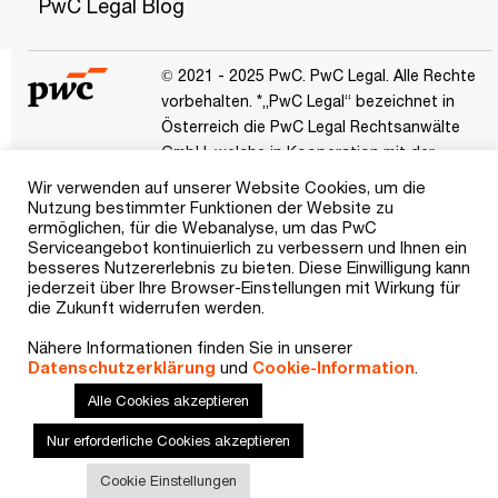
PwC Legal Blog
© 2021 - 2025 PwC. PwC Legal. Alle Rechte
vorbehalten. *„PwC Legal“ bezeichnet in
Österreich die PwC Legal Rechtsanwälte
GmbH, welche in Kooperation mit der
PricewaterhouseCoopers Legal AG
Wir verwenden auf unserer Website Cookies, um die
Rechtsanwaltsgesellschaft mit Sitz in
Nutzung bestimmter Funktionen der Website zu
ermöglichen, für die Webanalyse, um das PwC
Frankfurt am Main steht. „PwC“ bezeichnet
Serviceangebot kontinuierlich zu verbessern und Ihnen ein
das PwC-Netzwerk und/oder eines oder
besseres Nutzererlebnis zu bieten. Diese Einwilligung kann
mehrere seiner Mitgliedsfirmen. Jedes
jederzeit über Ihre Browser-Einstellungen mit Wirkung für
Mitglied dieses Netzwerks ist ein
die Zukunft widerrufen werden.
selbstständiges Rechtssubjekt. Weitere
Nähere Informationen finden Sie in unserer
Informationen finden Sie unter
Datenschutzerklärung
und
Cookie-Information
.
pwc.com/structure.
Alle Cookies akzeptieren
Impressum
Über Cookies
Datenschutzerklärung
Nur erforderliche Cookies akzeptieren
Kontakt
Cookie Einstellungen