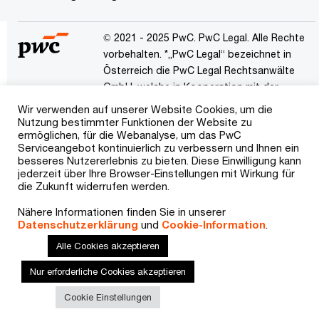
© 2021 - 2025 PwC. PwC Legal. Alle Rechte
vorbehalten. *„PwC Legal“ bezeichnet in
Österreich die PwC Legal Rechtsanwälte
GmbH, welche in Kooperation mit der
PricewaterhouseCoopers Legal AG
Wir verwenden auf unserer Website Cookies, um die
Rechtsanwaltsgesellschaft mit Sitz in
Nutzung bestimmter Funktionen der Website zu
ermöglichen, für die Webanalyse, um das PwC
Frankfurt am Main steht. „PwC“ bezeichnet
Serviceangebot kontinuierlich zu verbessern und Ihnen ein
das PwC-Netzwerk und/oder eines oder
besseres Nutzererlebnis zu bieten. Diese Einwilligung kann
mehrere seiner Mitgliedsfirmen. Jedes
jederzeit über Ihre Browser-Einstellungen mit Wirkung für
Mitglied dieses Netzwerks ist ein
die Zukunft widerrufen werden.
selbstständiges Rechtssubjekt. Weitere
Nähere Informationen finden Sie in unserer
Informationen finden Sie unter
Datenschutzerklärung
und
Cookie-Information
.
pwc.com/structure.
Alle Cookies akzeptieren
Impressum
Über Cookies
Datenschutzerklärung
Nur erforderliche Cookies akzeptieren
Kontakt
Cookie Einstellungen