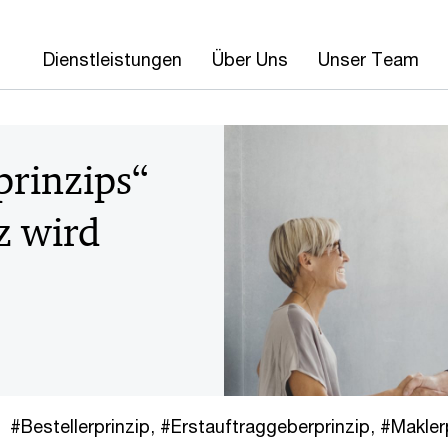
Dienstleistungen
Über Uns
Unser Team
prinzips“
z wird
Bestellerprinzip
,
Erstauftraggeberprinzip
,
Makler