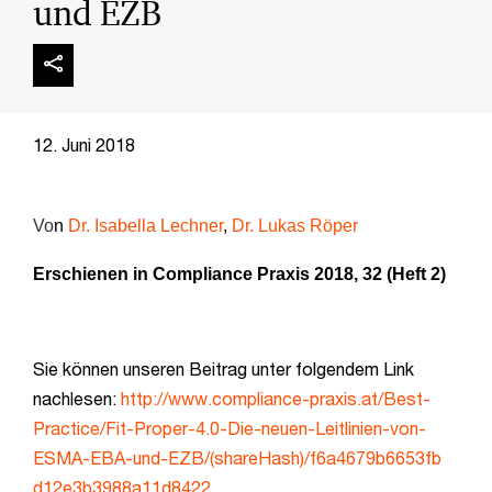
und EZB
12. Juni 2018
Vo
n
Dr. Isabella Lechner
,
Dr. Lukas Röper
Erschienen in Compliance Praxis 2018, 32 (Heft 2)
Sie können unseren Beitrag unter folgendem Link
nachlesen:
http://www.complian
ce-praxis.at/Best-
Practice/
Fit-Proper-4.0-Die-neuen-
Leitlinien-von-
ESMA-EBA-und-
EZB/(shareHash)/f6a4679b6653fb
d12e3b3988a11d8422