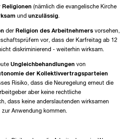
 Religionen
(nämlich die evangelische Kirche
rksam
und
unzulässig
.
on
der
Religion des Arbeitnehmers
vorsehen,
rtschaftsprüfern vor, dass der Karfreitag ab 12
nicht diskriminierend - weiterhin wirksam.
eute
Ungleichbehandlungen
von
tonomie der Kollektivvertragsparteien
sses Risiko, dass die Neuregelung erneut die
rbeitgeber aber keine rechtliche
lich, dass keine anderslautenden wirksamen
ngen zur Anwendung kommen.