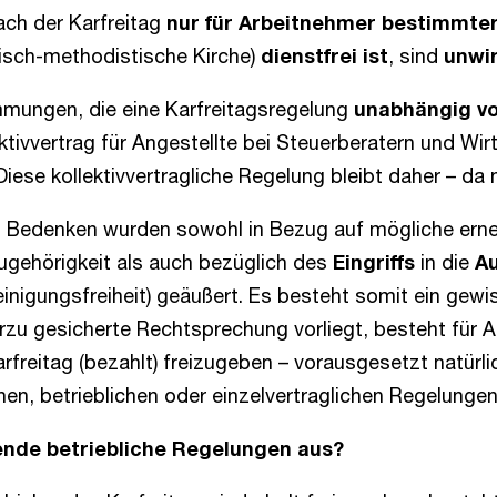
ach der Karfreitag
nur für Arbeitnehmer bestimmter
lisch-methodistische Kirche)
dienstfrei ist
, sind
unwi
immungen, die eine Karfreitagsregelung
unabhängig v
lektivvertrag für Angestellte bei Steuerberatern und Wi
 Diese kollektivvertragliche Regelung bleibt daher – da 
tik: Bedenken wurden sowohl in Bezug auf mögliche ern
ugehörigkeit als auch bezüglich des
Eingriffs
in die
Au
einigungsfreiheit) geäußert. Es besteht somit ein gewi
rzu gesicherte Rechtsprechung vorliegt, besteht für A
rfreitag (bezahlt) freizugeben – vorausgesetzt natür
lichen, betrieblichen oder einzelvertraglichen Regelu
ende betriebliche Regelungen aus?